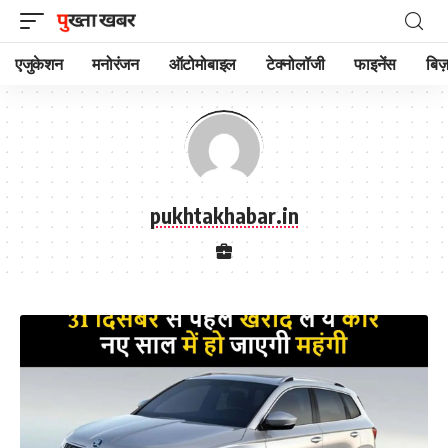
एजुकेशन
मनोरंजन
ऑटोमोबाइल
टेक्नोलॉजी
फाइनेंस
बिज़
pukhtakhabar.in