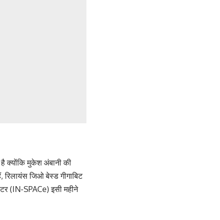
ै क्योंकि मुकेश अंबानी की
ं, रिलायंस जिओ बेस्ड गीगाबिट
ेंटर (IN-SPACe) इसी महीने