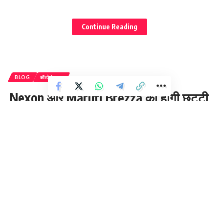
BYD SEAL : बैटरी बैकअप
Continue Reading
BYD SEAL : कीमत संबंधित जानकारी
BLOG
ऑटोमोबाइल
Nexon और Maruti Brezza की होगी छुट्टी
! Skoda India ला रहा है किफायती
Subcompact SUV
2 Min Read
pukhtakhabar.in
Last updated: 2024/03/07 at 8:42 AM