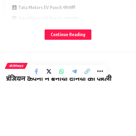
Tata Motors EV Punch प्लेटफॉर्म
Tata Motors EV Punch : पावरट्रेन
Tata Motors EV Punch इस कीमत पर आएगी आपके घर
Continue Reading
तो चलिए अब हम आपको टाटा की आने वाली नई इलेक्ट्रिक माइक्रो SUV के
फीचर्स और परफॉर्मेंस संबंधित और अधिक जानकारियां आपको देते हैं :-
ऑटोमोबाइल
इंडियन कंपनी ने बनायीं दुनिया की पहली
ट्रांसपेरेंट बॉडी के साथ हाई वोल्टेज
इलेक्ट्रिक बाइक ! 150 किलोमीटर की रेंज के
साथ 15 मिनट में होगी चार्ज
4 Min Read
pukhtakhabar.in