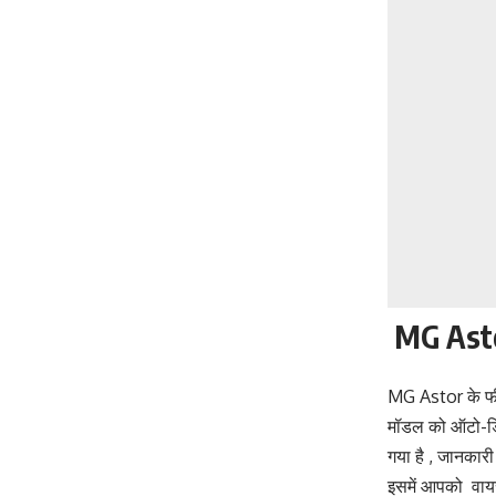
MG Astor म
MG Astor के फीचर
मॉडल को ऑटो-डिम
गया है , जानकारी
इसमें आपको वायर