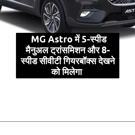
MG Astro में 5-स्पीड
मैनुअल ट्रांसमिशन और 8-
स्पीड सीवीटी गियरबॉक्स देखने
को मिलेगा
Opening
https://pukhtakhabar.in/honda-e-mtb-electric-cycle/