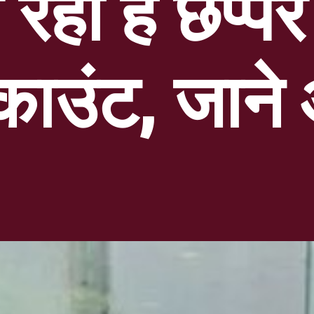
 रहा है छप्प
्काउंट, जान