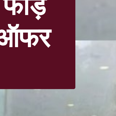
र फाड़
े ऑफर